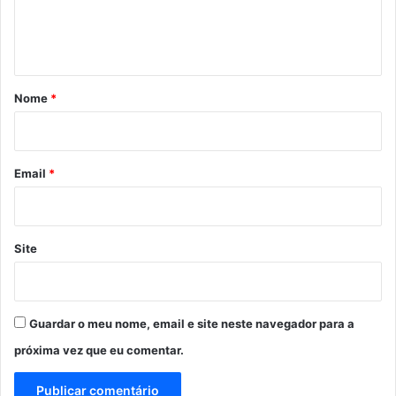
n
t
á
r
Nome
*
i
o
*
Email
*
Site
Guardar o meu nome, email e site neste navegador para a
próxima vez que eu comentar.