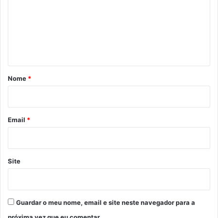
m
e
n
t
á
r
Nome
*
i
o
*
Email
*
Site
Guardar o meu nome, email e site neste navegador para a
próxima vez que eu comentar.