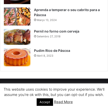
Aprenda a temperar o seu cabrito para a
Páscoa
Março 13, 2024
Pernil no forno com cerveja
Setembro 27, 2018
Pudim Rico de Páscoa
Abril 8, 2023
POLÍTICA DE PRIVACIDADE
SOBRE NÓS
POLÍTICA DE COOKIES
This website uses cookies to improve your experience. We'll
assume you're ok with this, but you can opt-out if you wish.
TERMOS DE USO
Read More
Accept