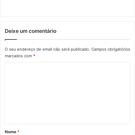
Deixe um comentário
O seu endereço de email não será publicado.
Campos obrigatórios
marcados com
*
C
o
m
e
n
t
á
r
Nome
*