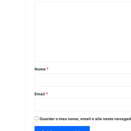
C
o
m
e
n
t
á
r
Nome
*
i
o
*
Email
*
Guardar o meu nome, email e site neste navegad