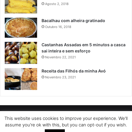
Agosto 2, 2018
Bacalhau com alheira gratinado
Outubro 16, 2018
Castanhas Assadas em 5 minutos a casca
sai inteira e sem esforço
Novembro 22, 2021
Receita das Filhós da minha Avó
Novembro 23, 2021
POLÍTICA DE PRIVACIDADE
SOBRE NÓS
POLÍTICA DE COOKIES
This website uses cookies to improve your experience. We'll
assume you're ok with this, but you can opt-out if you wish.
TERMOS DE USO