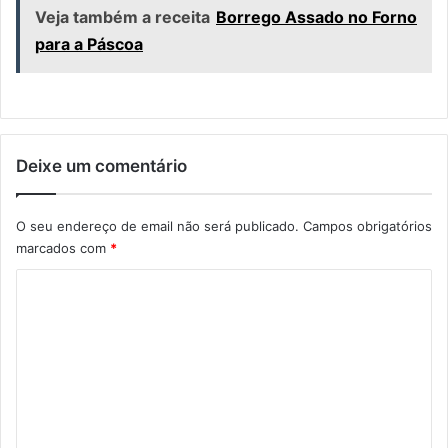
Veja também a receita
Borrego Assado no Forno
para a Páscoa
Deixe um comentário
O seu endereço de email não será publicado.
Campos obrigatórios
marcados com
*
C
o
m
e
n
t