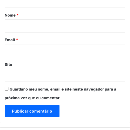
á
r
Nome
*
i
o
*
Email
*
Site
Guardar o meu nome, email e site neste navegador para a
próxima vez que eu comentar.