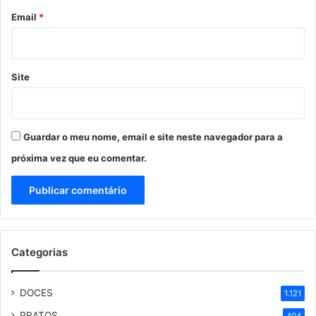
*
Email
*
Site
Guardar o meu nome, email e site neste navegador para a
próxima vez que eu comentar.
Categorias
DOCES
1.121
PRATOS
404