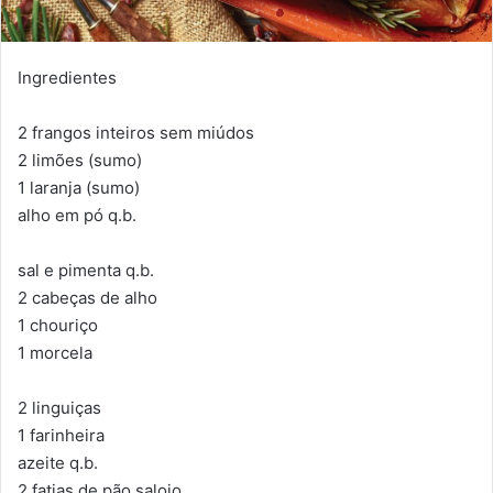
Ingredientes
2 frangos inteiros sem miúdos
2 limões (sumo)
1 laranja (sumo)
alho em pó q.b.
sal e pimenta q.b.
2 cabeças de alho
1 chouriço
1 morcela
2 linguiças
1 farinheira
azeite q.b.
2 fatias de pão saloio