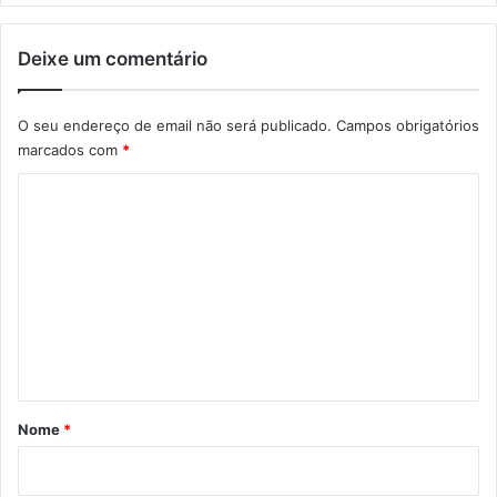
Deixe um comentário
O seu endereço de email não será publicado.
Campos obrigatórios
marcados com
*
C
o
m
e
n
t
á
r
Nome
*
i
o