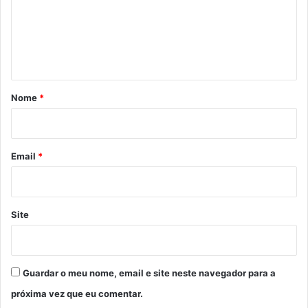
e
n
t
á
r
Nome
*
i
o
*
Email
*
Site
Guardar o meu nome, email e site neste navegador para a
próxima vez que eu comentar.