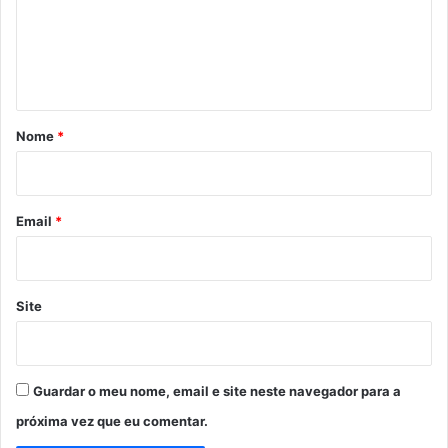
e
n
t
á
r
Nome
*
i
o
*
Email
*
Site
Guardar o meu nome, email e site neste navegador para a
próxima vez que eu comentar.