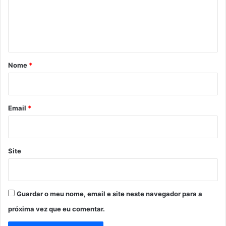
e
n
t
á
r
Nome
*
i
o
*
Email
*
Site
Guardar o meu nome, email e site neste navegador para a
próxima vez que eu comentar.