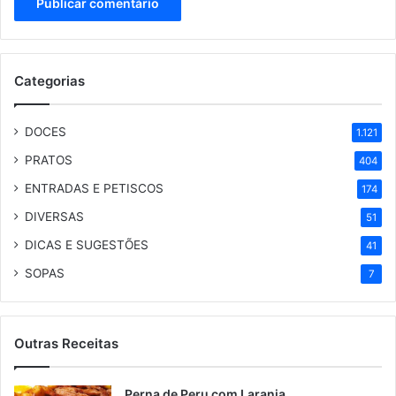
Categorias
DOCES
1.121
PRATOS
404
ENTRADAS E PETISCOS
174
DIVERSAS
51
DICAS E SUGESTÕES
41
SOPAS
7
Outras Receitas
Perna de Peru com Laranja