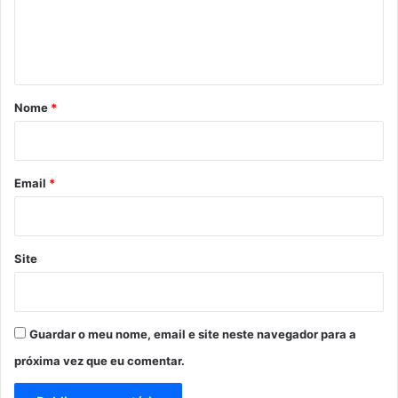
n
t
á
r
Nome
*
i
o
*
Email
*
Site
Guardar o meu nome, email e site neste navegador para a
próxima vez que eu comentar.