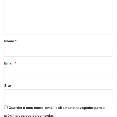
m
e
n
t
á
r
Nome
*
i
o
*
Email
*
Site
Guardar o meu nome, email e site neste navegador para a
próxima vez que eu comentar.