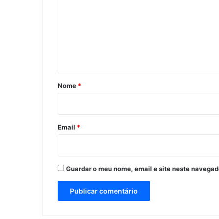
m
e
n
t
á
r
Nome
*
i
o
*
Email
*
Guardar o meu nome, email e site neste navegad