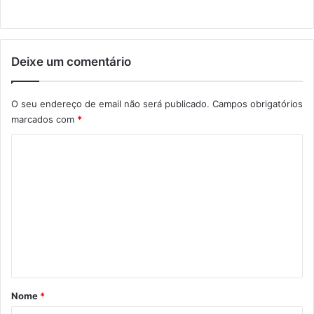
Deixe um comentário
O seu endereço de email não será publicado.
Campos obrigatórios
marcados com
*
C
o
m
e
n
t
á
r
Nome
*
i