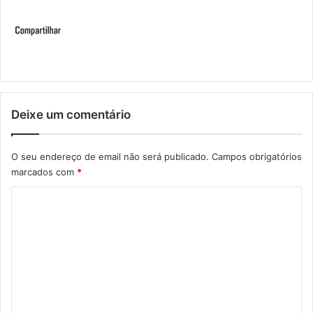
Deixe um comentário
O seu endereço de email não será publicado.
Campos obrigatórios
marcados com
*
C
o
m
e
n
t