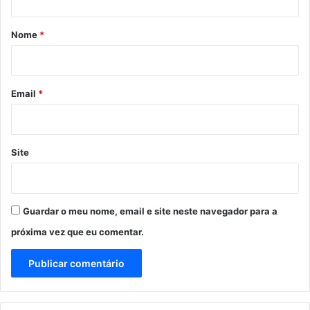
á
r
Nome
*
i
o
*
Email
*
Site
Guardar o meu nome, email e site neste navegador para a
próxima vez que eu comentar.