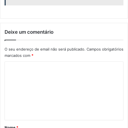
Deixe um comentário
O seu endereço de email não será publicado.
Campos obrigatórios
marcados com
*
C
o
m
e
n
t
á
r
Nome
*