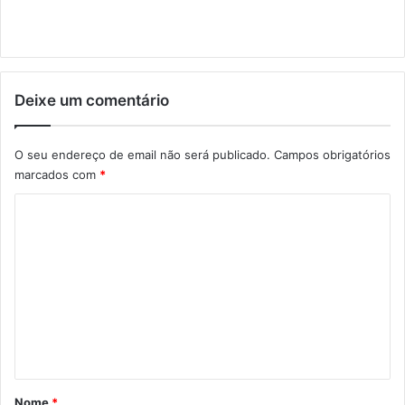
Deixe um comentário
O seu endereço de email não será publicado.
Campos obrigatórios
marcados com
*
C
o
m
e
n
t
á
r
Nome
*