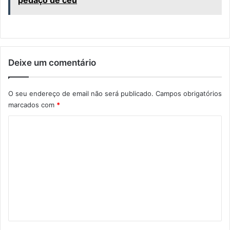
pedaço de céu
Deixe um comentário
O seu endereço de email não será publicado.
Campos obrigatórios
marcados com
*
C
o
m
e
n
t
á