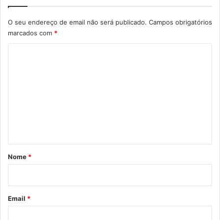
O seu endereço de email não será publicado.
Campos obrigatórios
marcados com
*
C
o
m
e
n
t
á
r
Nome
*
i
o
*
Email
*