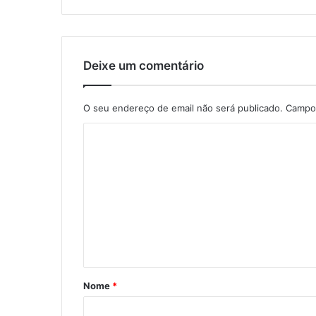
Deixe um comentário
O seu endereço de email não será publicado.
Campos
C
o
m
e
n
t
á
r
Nome
*
i