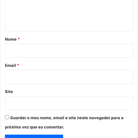
e
n
t
á
r
Nome
*
i
o
*
Email
*
Site
Guardar o meu nome, email e site neste navegador para a
próxima vez que eu comentar.