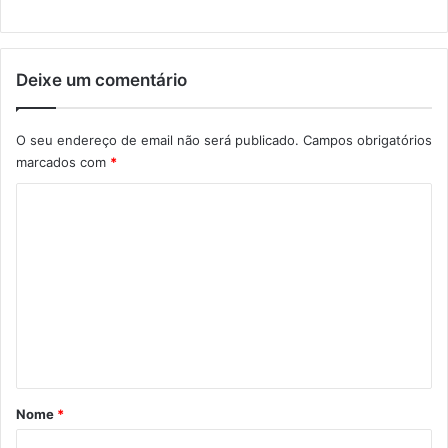
Deixe um comentário
O seu endereço de email não será publicado.
Campos obrigatórios
marcados com
*
C
o
m
e
n
t
á
r
Nome
*
i