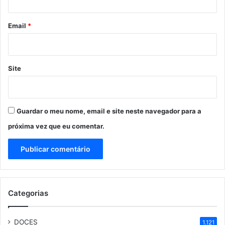
o
*
Email
*
Site
Guardar o meu nome, email e site neste navegador para a
próxima vez que eu comentar.
Categorias
DOCES
1.121