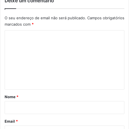
Deixe um comentário
O seu endereço de email não será publicado.
Campos obrigatórios
marcados com
*
C
o
m
e
n
t
á
r
Nome
*
i
o
*
Email
*