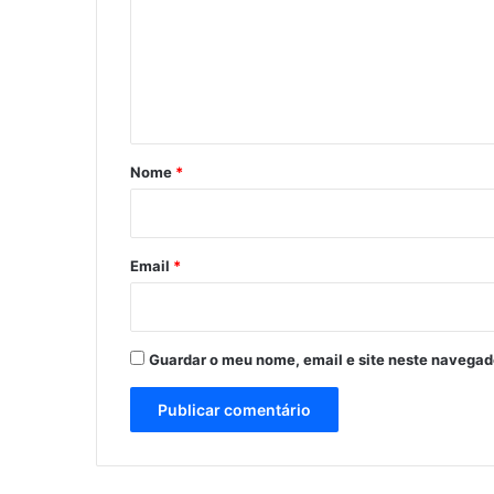
e
n
t
á
r
Nome
*
i
o
*
Email
*
Guardar o meu nome, email e site neste navegad