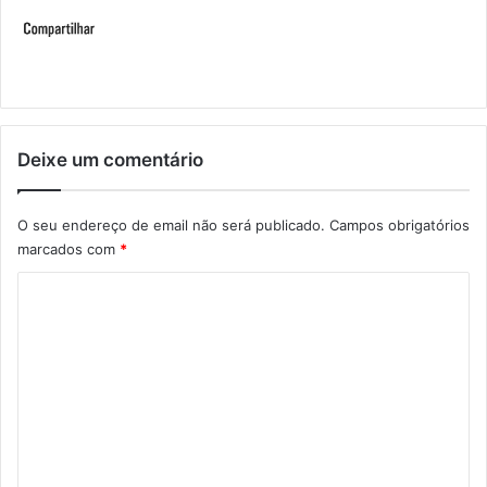
Deixe um comentário
O seu endereço de email não será publicado.
Campos obrigatórios
marcados com
*
C
o
m
e
n
t
á