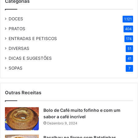
Categorias
DOCES
1.121
PRATOS
404
ENTRADAS E PETISCOS
174
DIVERSAS
51
DICAS E SUGESTÕES
41
SOPAS
7
Outras Receitas
Bolo de Café muito fofinho e com um
sabor a café incrível
Dezembro 9, 2024
Bacalhau no Forno com Batatinhas