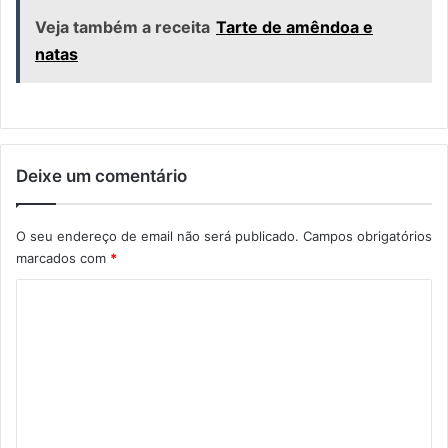
Veja também a receita
Tarte de amêndoa e
natas
Deixe um comentário
O seu endereço de email não será publicado.
Campos obrigatórios
marcados com
*
C
o
m
e
n
t