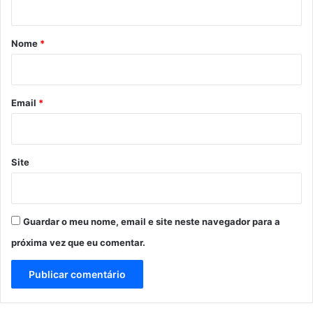
á
r
Nome
*
i
o
*
Email
*
Site
Guardar o meu nome, email e site neste navegador para a
próxima vez que eu comentar.