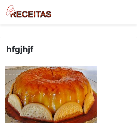
hfgjhjf