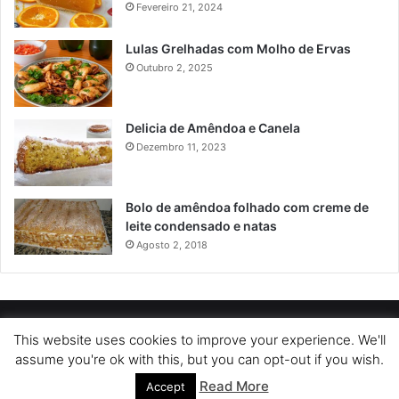
Fevereiro 21, 2024
Lulas Grelhadas com Molho de Ervas
Outubro 2, 2025
Delicia de Amêndoa e Canela
Dezembro 11, 2023
Bolo de amêndoa folhado com creme de
leite condensado e natas
Agosto 2, 2018
POLÍTICA DE PRIVACIDADE
SOBRE NÓS
POLÍTICA DE COOKIES
This website uses cookies to improve your experience. We'll
assume you're ok with this, but you can opt-out if you wish.
TERMOS DE USO
Read More
Accept