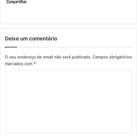
Deixe um comentário
O seu endereço de email não será publicado.
Campos obrigatórios
marcados com
*
C
o
m
e
n
t
á