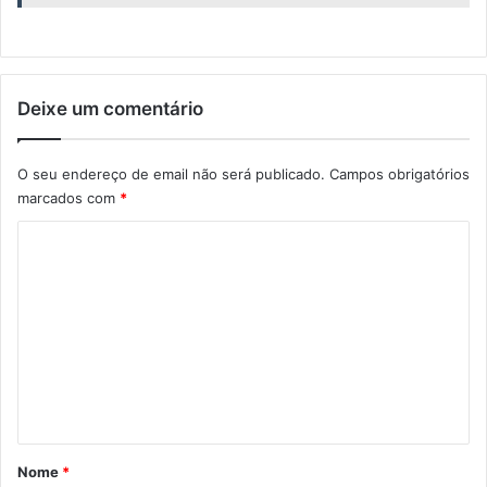
Deixe um comentário
O seu endereço de email não será publicado.
Campos obrigatórios
marcados com
*
C
o
m
e
n
t
á
r
Nome
*