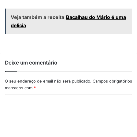
Veja também a receita
Bacalhau do Mário é uma
delicia
Deixe um comentário
O seu endereço de email não será publicado.
Campos obrigatórios
marcados com
*
C
o
m
e
n