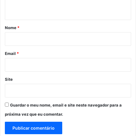
t
á
r
Nome
*
i
o
*
Email
*
Site
Guardar o meu nome, email e site neste navegador para a
próxima vez que eu comentar.