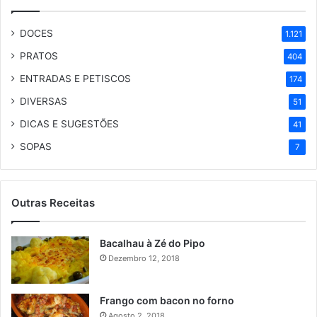
DOCES
1.121
PRATOS
404
ENTRADAS E PETISCOS
174
DIVERSAS
51
DICAS E SUGESTÕES
41
SOPAS
7
Outras Receitas
Bacalhau à Zé do Pipo
Dezembro 12, 2018
Frango com bacon no forno
Agosto 2, 2018