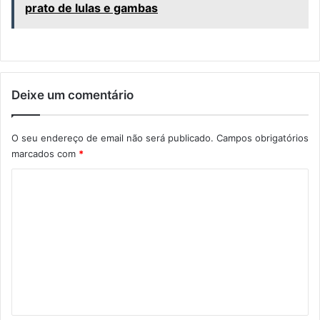
prato de lulas e gambas
Deixe um comentário
O seu endereço de email não será publicado.
Campos obrigatórios
marcados com
*
C
o
m
e
n
t
á