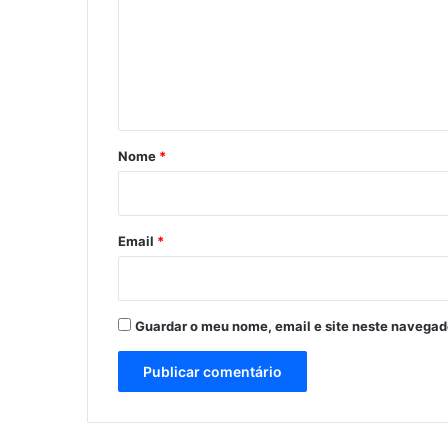
m
e
n
t
á
r
Nome
*
i
o
*
Email
*
Guardar o meu nome, email e site neste navegad