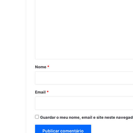
C
o
m
e
n
t
á
r
Nome
*
i
o
*
Email
*
Guardar o meu nome, email e site neste navegad