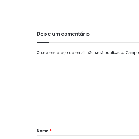
Deixe um comentário
O seu endereço de email não será publicado.
Campos
C
o
m
e
n
t
á
r
Nome
*
i