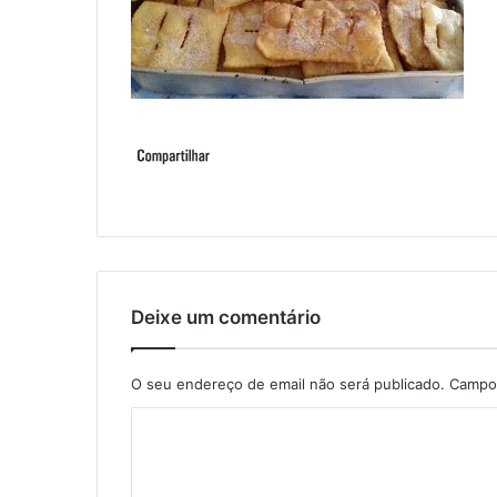
Deixe um comentário
O seu endereço de email não será publicado.
Campos
C
o
m