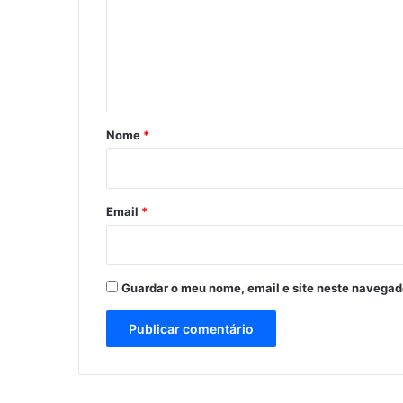
e
n
t
á
r
Nome
*
i
o
*
Email
*
Guardar o meu nome, email e site neste navegad