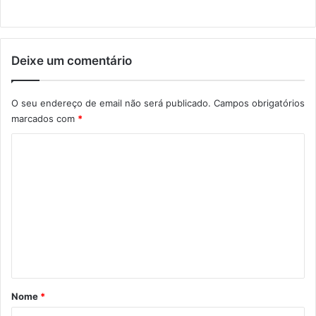
Deixe um comentário
O seu endereço de email não será publicado.
Campos obrigatórios
marcados com
*
C
o
m
e
n
t
á
r
Nome
*
i