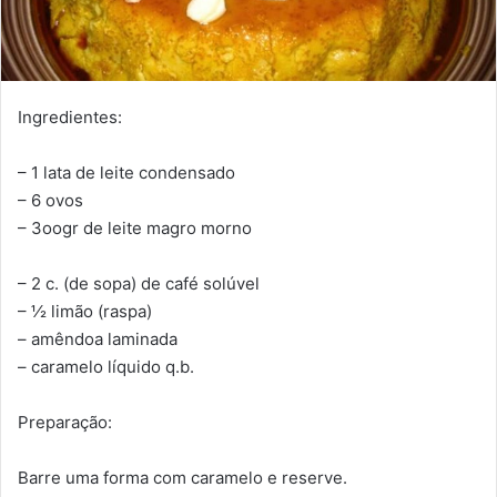
Ingredientes:
– 1 lata de leite condensado
– 6 ovos
– 3oogr de leite magro morno
– 2 c. (de sopa) de café solúvel
– ½ limão (raspa)
– amêndoa laminada
– caramelo líquido q.b.
Preparação:
Barre uma forma com caramelo e reserve.