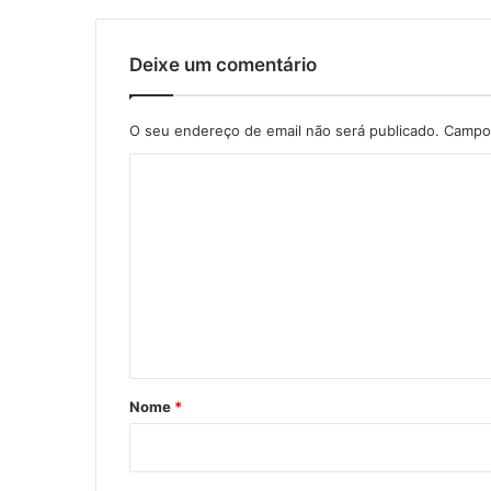
Deixe um comentário
O seu endereço de email não será publicado.
Campos
C
o
m
e
n
t
á
r
Nome
*
i
o