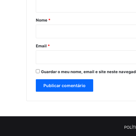
t
á
r
Nome
*
i
o
*
Email
*
Guardar o meu nome, email e site neste navegad
POLÍT