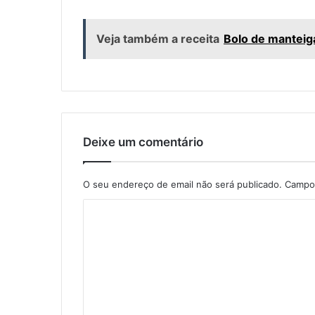
Veja também a receita
Bolo de manteig
Deixe um comentário
O seu endereço de email não será publicado.
Campos
C
o
m
e
n