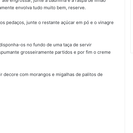
até engrossar, junte a baunilha e a raspa de limão
damente envolva tudo muito bem, reserve.
s pedaços, junte o restante açúcar em pó e o vinagre
disponha-os no fundo de uma taça de servir
espumante grosseiramente partidos e por fim o creme
vir decore com morangos e migalhas de palitos de