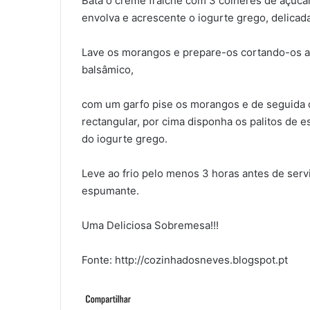
Bata o crème fraîche com 3 colheres de açúcar 
envolva e acrescente o iogurte grego, delica
Lave os morangos e prepare-os cortando-os ao
balsâmico,
com um garfo pise os morangos e de seguida 
rectangular, por cima disponha os palitos de 
do iogurte grego.
Leve ao frio pelo menos 3 horas antes de ser
espumante.
Uma Deliciosa Sobremesa!!!
Fonte: http://cozinhadosneves.blogspot.pt