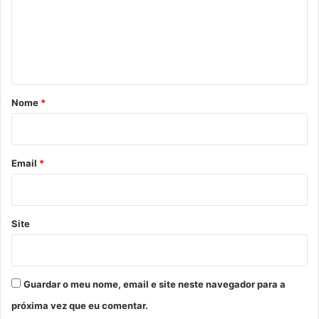
e
n
t
á
r
Nome
*
i
o
*
Email
*
Site
Guardar o meu nome, email e site neste navegador para a
próxima vez que eu comentar.