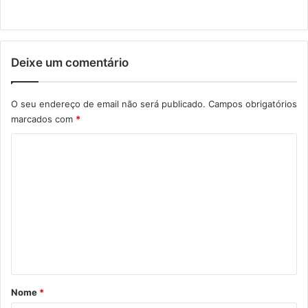
Deixe um comentário
O seu endereço de email não será publicado.
Campos obrigatórios
marcados com
*
C
o
m
e
n
t
á
r
Nome
*