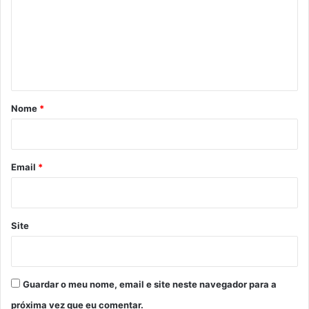
m
e
n
t
á
r
Nome
*
i
o
*
Email
*
Site
Guardar o meu nome, email e site neste navegador para a
próxima vez que eu comentar.