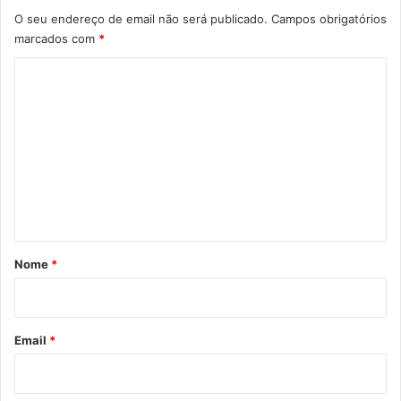
O seu endereço de email não será publicado.
Campos obrigatórios
marcados com
*
C
o
m
e
n
t
á
r
Nome
*
i
o
*
Email
*