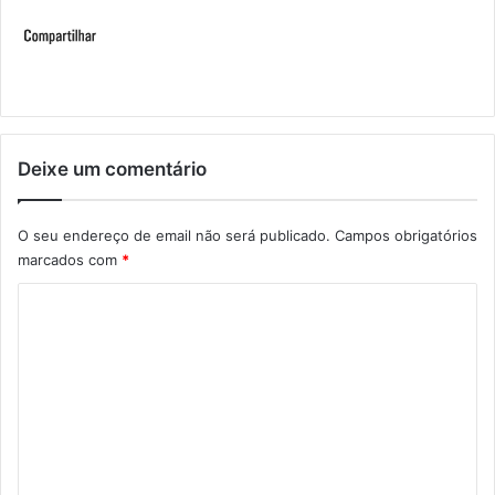
Deixe um comentário
O seu endereço de email não será publicado.
Campos obrigatórios
marcados com
*
C
o
m
e
n
t