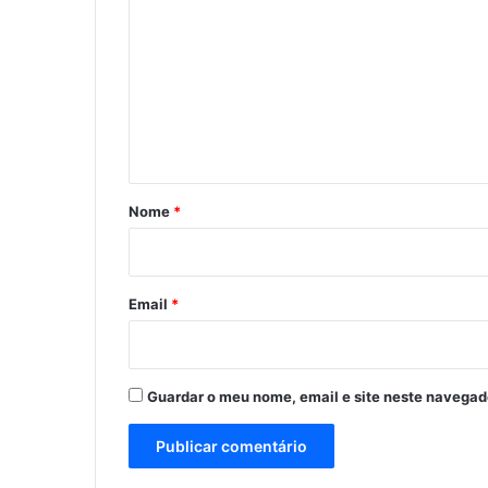
o
m
e
n
t
á
r
Nome
*
i
o
*
Email
*
Guardar o meu nome, email e site neste navegad