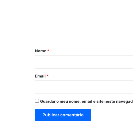
m
e
n
t
á
r
Nome
*
i
o
*
Email
*
Guardar o meu nome, email e site neste navegad