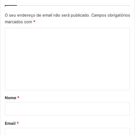
O seu endereço de email não será publicado.
Campos obrigatórios
marcados com
*
C
o
m
e
n
t
á
r
Nome
*
i
o
*
Email
*