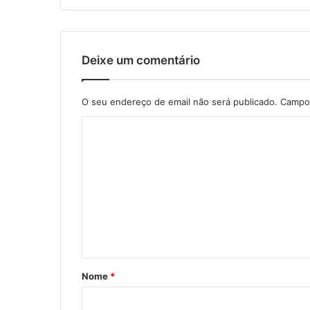
Deixe um comentário
O seu endereço de email não será publicado.
Campos
C
o
m
e
n
t
á
r
Nome
*
i