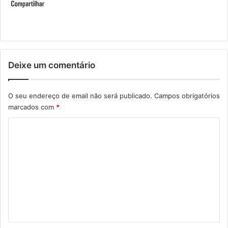
Deixe um comentário
O seu endereço de email não será publicado.
Campos obrigatórios
marcados com
*
C
o
m
e
n
t
á