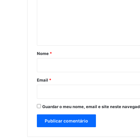
m
e
n
t
á
r
Nome
*
i
o
*
Email
*
Guardar o meu nome, email e site neste navegad