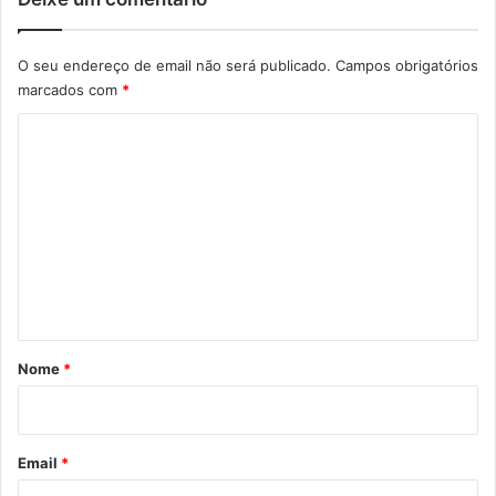
O seu endereço de email não será publicado.
Campos obrigatórios
marcados com
*
C
o
m
e
n
t
á
r
Nome
*
i
o
*
Email
*