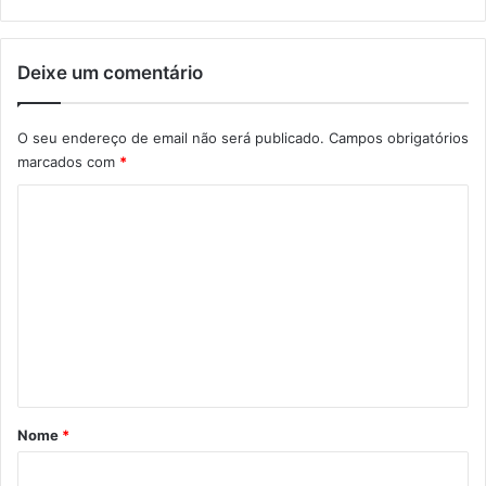
Deixe um comentário
O seu endereço de email não será publicado.
Campos obrigatórios
marcados com
*
C
o
m
e
n
t
á
r
Nome
*
i