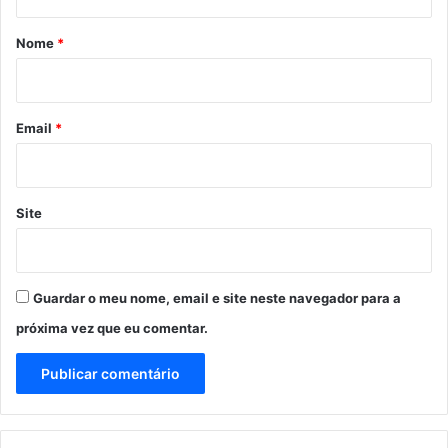
á
r
Nome
*
i
o
*
Email
*
Site
Guardar o meu nome, email e site neste navegador para a
próxima vez que eu comentar.