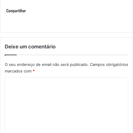
Deixe um comentário
O seu endereço de email não será publicado.
Campos obrigatórios
marcados com
*
C
o
m
e
n
t